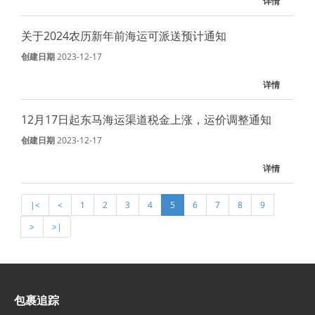
详情
关于2024农历新年前海运可派送预计通知
创建日期
2023-12-17
详情
12月17日起东马海运渠道税金上涨，运价调整通知
创建日期
2023-12-17
详情
|<
<
1
2
3
4
5
6
7
8
9
>
>|
包裹追踪