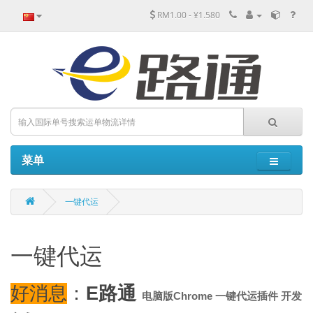
RM1.00 - ¥1.580
菜单
一键代运
一键代运
好消息
：
E路通
电脑版
Chrome
一键代运插件
开发