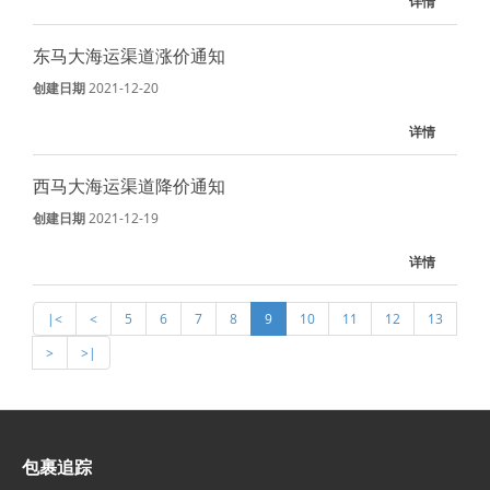
详情
东马大海运渠道涨价通知
创建日期
2021-12-20
详情
西马大海运渠道降价通知
创建日期
2021-12-19
详情
|<
<
5
6
7
8
9
10
11
12
13
>
>|
包裹追踪